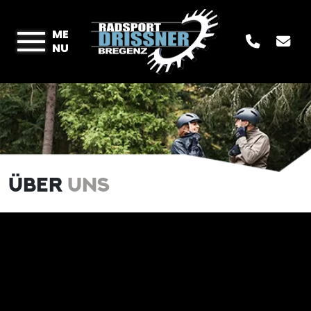
ME
NU
ÜBER
UNS