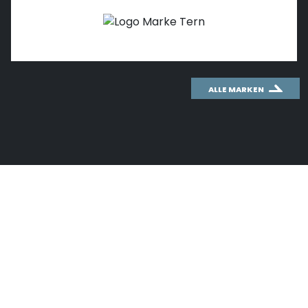
ALLE MARKEN
WICHTIGES THEMA: CO
2
Wusstest du schon, wie effektiv das
Fahrradfahren für unsere Umwelt ist?
Mit unserem CO
-Rechner kannst du einfach und
2
schnell den CO
-Ausstoß deines Autos berechnen
2